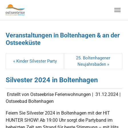
Skip to main navigation
Zum Hauptinhalt springen
Skip to page footer
Veranstaltungen in Boltenhagen & an der
Ostseeküste
25. Boltenhagener
« Kinder Silvester Party
Neujahrsbaden »
Silvester 2024 in Boltenhagen
Erstellt von Ostseebrise Ferienwohnungen |
31.12.2024
|
Ostseebad Boltenhagen
Feiern Sie Silvester 2024 in Boltenhagen mit der HIT
HUNTER SHOW! Ab 19:00 Uhr sorgt die Partyband im
beheizten Zelt am Strand für beste Stimmung – mit Hits