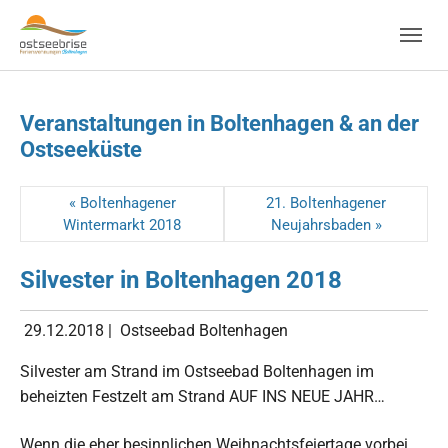
Skip to main navigation
Zum Hauptinhalt springen
Skip to page footer
Veranstaltungen in Boltenhagen & an der
Ostseeküste
« Boltenhagener
21. Boltenhagener
Wintermarkt 2018
Neujahrsbaden »
Silvester in Boltenhagen 2018
29.12.2018
|
Ostseebad Boltenhagen
Silvester am Strand im Ostseebad Boltenhagen im
beheizten Festzelt am Strand AUF INS NEUE JAHR…
Wenn die eher besinnlichen Weihnachtsfeiertage vorbei