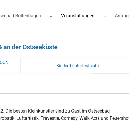
(current)
seebad Boltenhagen
Veranstaltungen
Anfrag
for "Ferienwohnungen"
Submenu for "Ostseebad Boltenhagen"
Submenu for
& an der Ostseeküste
MOON
Kindertheaterfestival »
22. Die besten Kleinkünstler sind zu Gast im Ostseebad
robatik, Luftartistik, Travestie, Comedy, Walk Acts und Feuersho