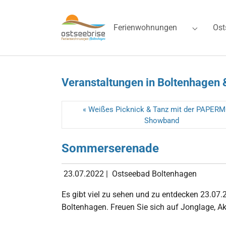
Skip to main navigation
Zum Hauptinhalt springen
Skip to page footer
Ferienwohnungen
Ost
Submenu 
Veranstaltungen in Boltenhagen 
« Weißes Picknick & Tanz mit der PAPER
Showband
Sommerserenade
23.07.2022
|
Ostseebad Boltenhagen
Es gibt viel zu sehen und zu entdecken 23.07.
Boltenhagen. Freuen Sie sich auf Jonglage, Ak