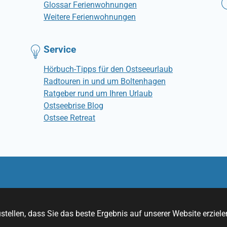
Glossar Ferienwohnungen
Weitere Ferienwohnungen
Service
Hörbuch-Tipps für den Ostseeurlaub
Radtouren in und um Boltenhagen
Ratgeber rund um Ihren Urlaub
Ostseebrise Blog
Ostsee Retreat
© Ostseebrise Ferienwohnungen
tellen, dass Sie das beste Ergebnis auf unserer Website erziele