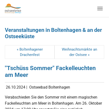
Skip to main navigation
Zum Hauptinhalt springen
Skip to page footer
Veranstaltungen in Boltenhagen & an der
Ostseeküste
« Boltenhagener
Weihnachtsmärkte an
Drachenfest
der Ostsee »
"Tschüss Sommer" Fackelleuchten
am Meer
26.10.2024
|
Ostseebad Boltenhagen
Verabschieden Sie den Sommer mit einem magischen
Fackelleuchten am Meer in Boltenhagen. Am 26. Oktober