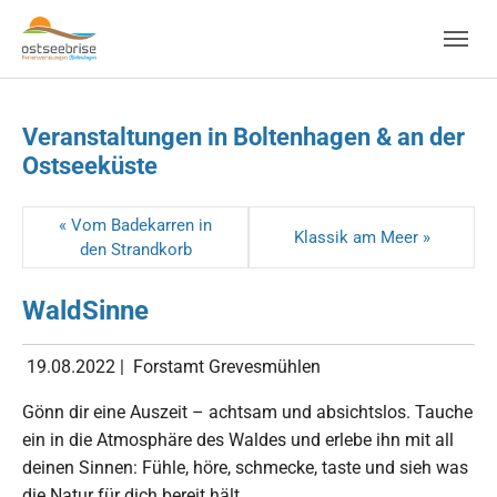
Skip to main navigation
Zum Hauptinhalt springen
Skip to page footer
Veranstaltungen in Boltenhagen & an der
Ostseeküste
« Vom Badekarren in
Klassik am Meer »
den Strandkorb
WaldSinne
19.08.2022
|
Forstamt Grevesmühlen
Gönn dir eine Auszeit – achtsam und absichtslos. Tauche
ein in die Atmosphäre des Waldes und erlebe ihn mit all
deinen Sinnen: Fühle, höre, schmecke, taste und sieh was
die Natur für dich bereit hält.