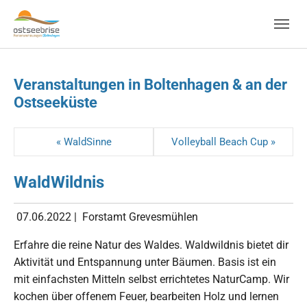
Skip to main navigation
Zum Hauptinhalt springen
Skip to page footer
Veranstaltungen in Boltenhagen & an der
Ostseeküste
« WaldSinne
Volleyball Beach Cup »
WaldWildnis
07.06.2022
|
Forstamt Grevesmühlen
Erfahre die reine Natur des Waldes. Waldwildnis bietet dir
Aktivität und Entspannung unter Bäumen. Basis ist ein
mit einfachsten Mitteln selbst errichtetes NaturCamp. Wir
kochen über offenem Feuer, bearbeiten Holz und lernen