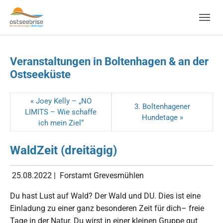
Skip to main navigation
Zum Hauptinhalt springen
Skip to page footer
Veranstaltungen in Boltenhagen & an der
Ostseeküste
« Joey Kelly – „NO
3. Boltenhagener
LIMITS – Wie schaffe
Hundetage »
ich mein Ziel“
WaldZeit (dreitägig)
25.08.2022
|
Forstamt Grevesmühlen
Du hast Lust auf Wald? Der Wald und DU. Dies ist eine
Einladung zu einer ganz besonderen Zeit für dich– freie
Tage in der Natur. Du wirst in einer kleinen Gruppe gut