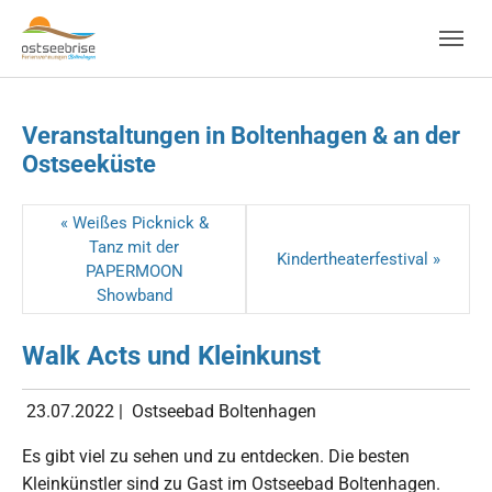
Skip to main navigation
Zum Hauptinhalt springen
Skip to page footer
Veranstaltungen in Boltenhagen & an der
Ostseeküste
« Weißes Picknick &
Tanz mit der
Kindertheaterfestival »
PAPERMOON
Showband
Walk Acts und Kleinkunst
23.07.2022
|
Ostseebad Boltenhagen
Es gibt viel zu sehen und zu entdecken. Die besten
Kleinkünstler sind zu Gast im Ostseebad Boltenhagen.