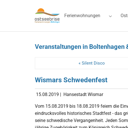
Skip to main navigation
Zum Hauptinhalt springen
Skip to page footer
Ferienwohnungen
Ost
Submenu 
Veranstaltungen in Boltenhagen 
« Silent Disco
Wismars Schwedenfest
15.08.2019
|
Hansestadt Wismar
Vom 15.08.2019 bis 18.08.2019 feiern die Ei
eindrucksvolles historisches Stadtfest - das
seine schwedische Vergangenheit. Jeden Somme
jährige Zugehörigkeit zum Königreich Schwed