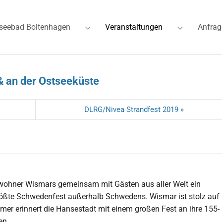
(current)
seebad Boltenhagen
Veranstaltungen
Anfrag
for "Ferienwohnungen"
Submenu for "Ostseebad Boltenhagen"
Submenu for
& an der Ostseeküste
DLRG/Nivea Strandfest 2019 »
nwohner Wismars gemeinsam mit Gästen aus aller Welt ein
 größte Schwedenfest außerhalb Schwedens. Wismar ist stolz auf
r erinnert die Hansestadt mit einem großen Fest an ihre 155-
en.