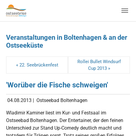
Skip to main navigation
Zum Hauptinhalt springen
Skip to page footer
Veranstaltungen in Boltenhagen & an der
Ostseeküste
Rollei Bullet Windsurf
« 22. Seebrückenfest
Cup 2013 »
'Worüber die Fische schweigen'
04.08.2013
|
Ostseebad Boltenhagen
Wladimir Kaminer liest im Kur- und Festsaal im
Ostseebad Boltenhagen. Der Entertainer, der den feinen
Unterschied zur Stand Up-Comedy deutlich macht und
trotzdem für Tränen sorgt. Trotz seines großen Erfolges