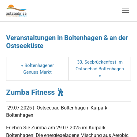
Skip to main navigation
Zum Hauptinhalt springen
Skip to page footer
Veranstaltungen in Boltenhagen & an der
Ostseeküste
33. Seebrückenfest im
« Boltenhagener
Ostseebad Boltenhagen
Genuss Markt
»
Zumba Fitness 🕺
29.07.2025
|
Ostseebad Boltenhagen
Kurpark
Boltenhagen
Erleben Sie Zumba am 29.07.2025 im Kurpark
Boltenhagen! Die energiegeladene Mischung aus Aerobic