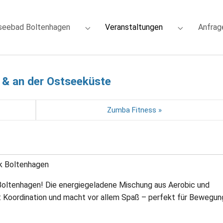
(current)
seebad Boltenhagen
Veranstaltungen
Anfrag
or "Ferienwohnungen"
Submenu for "Ostseebad Boltenhagen"
Submenu for
 & an der Ostseeküste
Zumba Fitness »
k Boltenhagen
Boltenhagen! Die energiegeladene Mischung aus Aerobic und
rt Koordination und macht vor allem Spaß – perfekt für Bewegun