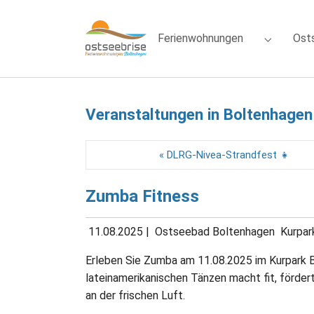
Skip to main navigation
Zum Hauptinhalt springen
Skip to page footer
Ferienwohnungen
Ost
Submenu f
Veranstaltungen in Boltenhagen
« DLRG-Nivea-Strandfest 👧
Zumba Fitness
11.08.2025
|
Ostseebad Boltenhagen
Kurpar
Erleben Sie Zumba am 11.08.2025 im Kurpark 
lateinamerikanischen Tänzen macht fit, förde
an der frischen Luft.