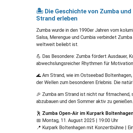
🏝️ Die Geschichte von Zumba und 
Strand erleben
Zumba wurde in den 1990er Jahren vom kolumbi
Salsa, Merengue und Cumbia verbindet Zumba 
weltweit beliebt ist.
💪 Das Besondere: Zumba fördert Ausdauer, Ko
abwechslungsreicher Rhythmen für Motivation 
🌊 Am Strand, wie im Ostseebad Boltenhagen, 
der Wellen zum besonderen Erlebnis. Die natü
🎉 Zumba am Strand ist nicht nur fitmachend, 
abzubauen und den Sommer aktiv zu genießen.
🕺
Zumba Open-Air im Kurpark Boltenhage
📅 Montag, 11. August 2025 | 19:00 Uhr
📍 Kurpark Boltenhagen mit Konzertbühne | Eint