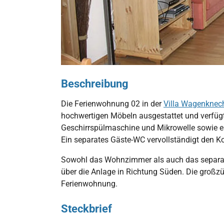
mmer
Küche
Schlafzimmer
Beschreibung
Die Ferienwohnung 02 in der
Villa Wagenknec
hochwertigen Möbeln ausgestattet und verfügt
Geschirrspülmaschine und Mikrowelle sowie 
Ein separates Gäste-WC vervollständigt den K
Sowohl das Wohnzimmer als auch das separate
über die Anlage in Richtung Süden. Die großzüg
Ferienwohnung.
Steckbrief