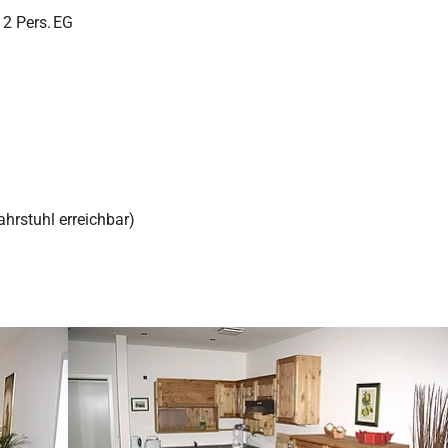
 2 Pers.
EG
ahrstuhl erreichbar)
Show larger version for: