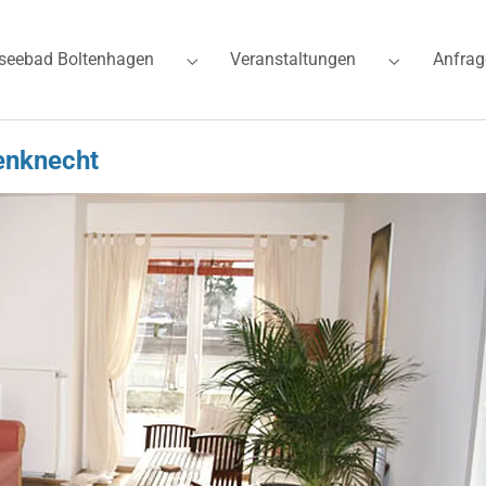
seebad Boltenhagen
Veranstaltungen
Anfrag
for "Ferienwohnungen"
Submenu for "Ostseebad Boltenhagen"
Submenu for
enknecht