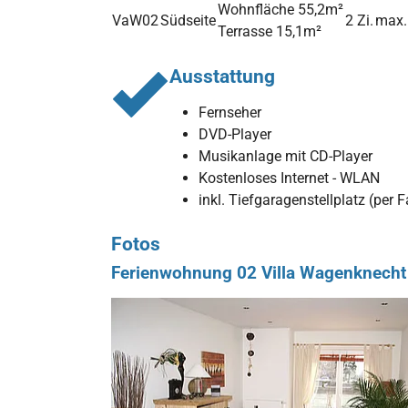
Wohnfläche 55,2m²
VaW02
Südseite
2 Zi.
max.
Terrasse 15,1m²
Ausstattung
Fernseher
DVD-Player
Musikanlage mit CD-Player
Kostenloses Internet - WLAN
inkl. Tiefgaragenstellplatz (per F
Fotos
Ferienwohnung 02 Villa Wagenknecht
Show larger version for: