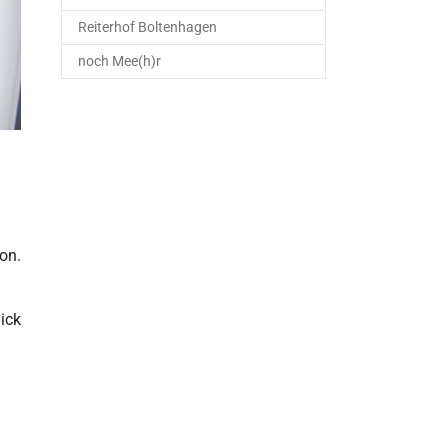
Reiterhof Boltenhagen
noch Mee(h)r
on.
ick