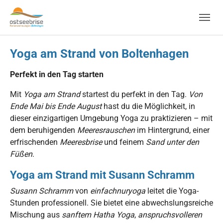
Skip to main navigation
Zum Hauptinhalt springen
Skip to page footer
Yoga am Strand von Boltenhagen
Perfekt in den Tag starten
Mit
Yoga am Strand
startest du perfekt in den Tag.
Von
Ende Mai bis Ende August
hast du die Möglichkeit, in
dieser einzigartigen Umgebung Yoga zu praktizieren – mit
dem beruhigenden
Meeresrauschen
im Hintergrund, einer
erfrischenden
Meeresbrise
und feinem
Sand unter den
Füßen
.
Yoga am Strand mit Susann Schramm
Susann Schramm
von
einfachnuryoga
leitet die Yoga-
Stunden professionell. Sie bietet eine abwechslungsreiche
Mischung aus
sanftem Hatha Yoga
,
anspruchsvolleren