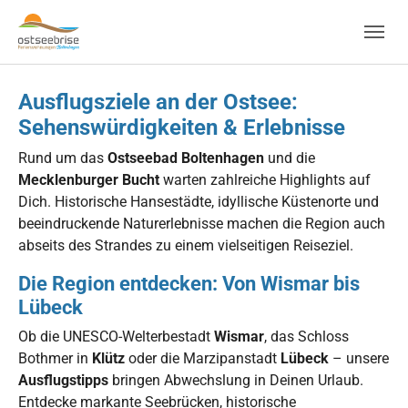
Skip to main navigation
Zum Hauptinhalt springen
Skip to page footer
Ausflugsziele an der Ostsee:
Sehenswürdigkeiten & Erlebnisse
Rund um das
Ostseebad Boltenhagen
und die
Mecklenburger Bucht
warten zahlreiche Highlights auf
Dich. Historische Hansestädte, idyllische Küstenorte und
beeindruckende Naturerlebnisse machen die Region auch
abseits des Strandes zu einem vielseitigen Reiseziel.
Die Region entdecken: Von Wismar bis
Lübeck
Ob die UNESCO-Welterbestadt
Wismar
, das Schloss
Bothmer in
Klütz
oder die Marzipanstadt
Lübeck
– unsere
Ausflugstipps
bringen Abwechslung in Deinen Urlaub.
Entdecke markante Seebrücken, historische