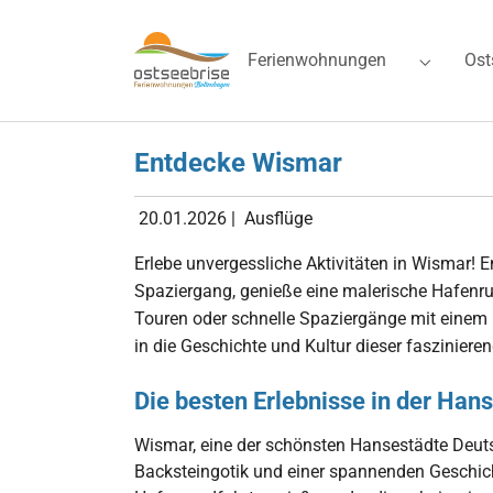
Skip to main navigation
Zum Hauptinhalt springen
Skip to page footer
Ferienwohnungen
Ost
Submenu 
Entdecke Wismar
20.01.2026
|
Ausflüge
Erlebe unvergessliche Aktivitäten in Wismar! 
Spaziergang, genieße eine malerische Hafenru
Touren oder schnelle Spaziergänge mit einem 
in die Geschichte und Kultur dieser faszinier
Die besten Erlebnisse in der Han
Wismar, eine der schönsten Hansestädte Deuts
Backsteingotik und einer spannenden Geschich