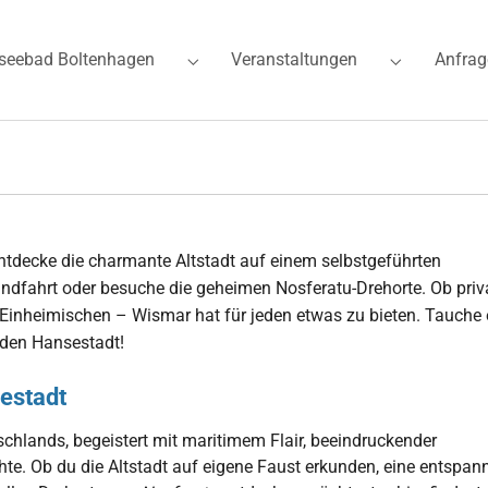
seebad Boltenhagen
Veranstaltungen
Anfrag
for "Ferienwohnungen"
Submenu for "Ostseebad Boltenhagen"
Submenu for
Entdecke die charmante Altstadt auf einem selbstgeführten
ndfahrt oder besuche die geheimen Nosferatu-Drehorte. Ob priv
Einheimischen – Wismar hat für jeden etwas zu bieten. Tauche 
enden Hansestadt!
sestadt
chlands, begeistert mit maritimem Flair, beeindruckender
te. Ob du die Altstadt auf eigene Faust erkunden, eine entspan