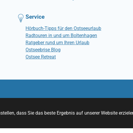
Service
Hörbuch-Tipps für den Ostseeurlaub
Radtouren in und um Boltenhagen
Ratgeber rund um Ihren Urlaub
Ostseebrise Blog
Ostsee Retreat
© Ostseebrise Ferienwohnungen
tellen, dass Sie das beste Ergebnis auf unserer Website erziele
RSS
YouTube
Instagram
Facebook