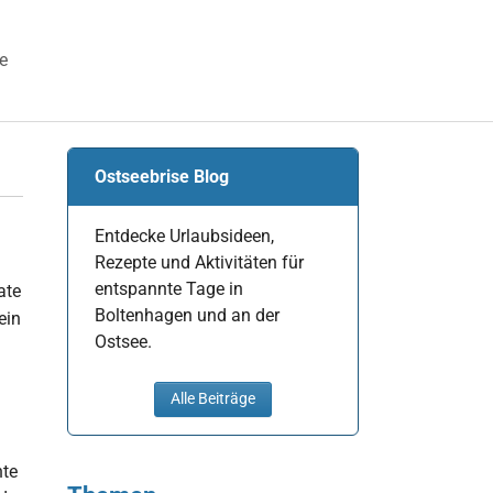
e
 "Veranstaltungen"
Ostseebrise Blog
Entdecke Urlaubsideen,
Rezepte und Aktivitäten für
entspannte Tage in
ate
Boltenhagen und an der
ein
Ostsee.
Alle Beiträge
nte