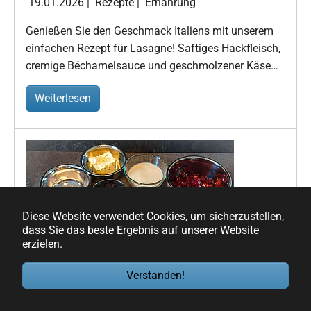
19.01.2026
|
Rezepte
|
Ernährung
Genießen Sie den Geschmack Italiens mit unserem
einfachen Rezept für Lasagne! Saftiges Hackfleisch,
cremige Béchamelsauce und geschmolzener Käse…
Weiterlesen
Diese Website verwendet Cookies, um sicherzustellen,
dass Sie das beste Ergebnis auf unserer Website
erzielen.
Hermann Schoko Kirsch Kuchen – saftiges
Verstanden!
Rezept
19.01.2026
|
Rezepte
|
Hermann-Teig