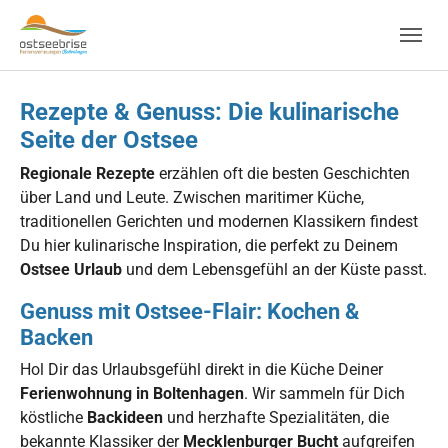
Skip to main navigation
Zum Hauptinhalt springen
Skip to page footer
Rezepte & Genuss: Die kulinarische
Seite der Ostsee
Regionale Rezepte
erzählen oft die besten Geschichten
über Land und Leute. Zwischen maritimer Küche,
traditionellen Gerichten und modernen Klassikern findest
Du hier kulinarische Inspiration, die perfekt zu Deinem
Ostsee Urlaub
und dem Lebensgefühl an der Küste passt.
Genuss mit Ostsee-Flair: Kochen &
Backen
Hol Dir das Urlaubsgefühl direkt in die Küche Deiner
Ferienwohnung in Boltenhagen
. Wir sammeln für Dich
köstliche
Backideen
und herzhafte Spezialitäten, die
bekannte Klassiker der
Mecklenburger Bucht
aufgreifen