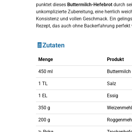
punktet dieses
Buttermilch-Hefebrot
durch se
unkomplizierte Zubereitung, eine herrlich weic
Konsistenz und vollen Geschmack. Ein gelings
Rezept, das auch ohne Backerfahrung perfekt 
🧾Zutaten
Menge
Produkt
450 ml
Buttermilch
1 TL
Salz
1 EL
Essig
350 g
Weizenmehl
200 g
Roggenmeh
½ Pckg.
Trockenhef