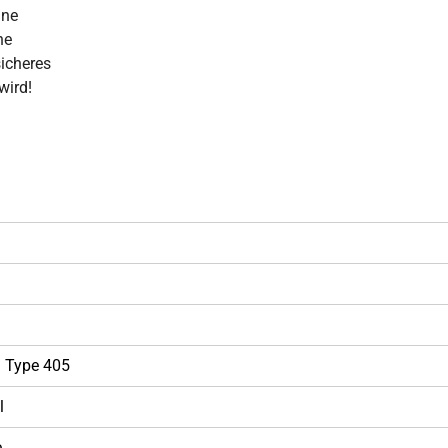
ine
he
icheres
wird!
 Type 405
l
e