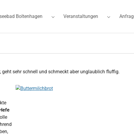
seebad Boltenhagen
Veranstaltungen
Anfrag
for "Ferienwohnungen"
Submenu for "Ostseebad Boltenhagen"
Submenu for
, geht sehr schnell und schmeckt aber unglaublich fluffig.
Show larger version for:
ekte
 Hefe
olle
ährend
ben,