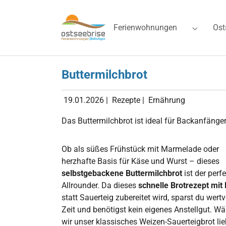
Skip to main navigation
Zum Hauptinhalt springen
Skip to page footer
Ferienwohnungen
Ost
Submenu 
Buttermilchbrot
19.01.2026
|
Rezepte
|
Ernährung
Das Buttermilchbrot ist ideal für Backanfänger
Ob als süßes Frühstück mit Marmelade oder
herzhafte Basis für Käse und Wurst – dieses
selbstgebackene Buttermilchbrot
ist der perf
Allrounder. Da dieses
schnelle Brotrezept mit
statt Sauerteig zubereitet wird, sparst du wertv
Zeit und benötigst kein eigenes Anstellgut. W
wir unser klassisches Weizen-Sauerteigbrot lie