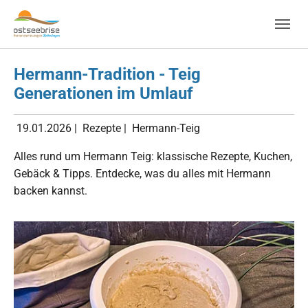
Skip to main navigation
Zum Hauptinhalt springen
Skip to page footer
Hermann-Tradition - Teig
Generationen im Umlauf
19.01.2026
|
Rezepte
|
Hermann-Teig
Alles rund um Hermann Teig: klassische Rezepte, Kuchen,
Gebäck & Tipps. Entdecke, was du alles mit Hermann
backen kannst.
Show larger version for: