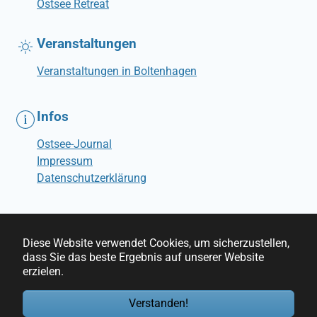
Ostsee Retreat
Veranstaltungen
Veranstaltungen in Boltenhagen
Infos
Ostsee-Journal
Impressum
Datenschutzerklärung
Diese Website verwendet Cookies, um sicherzustellen,
dass Sie das beste Ergebnis auf unserer Website
© Ostseebrise Ferienwohnungen
erzielen.
Verstanden!
RSS
YouTube
Instagram
Facebook