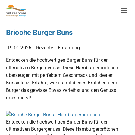
Skip to main navigation
Zum Hauptinhalt springen
Skip to page footer
Brioche Burger Buns
19.01.2026
|
Rezepte
|
Ernährung
Entdecken die hochwertigen Burger Buns für den
ultimativen Burgergenuss! Diese Hamburgerbrötchen
überzeugen mit perfektem Geschmack und idealer
Konsistenz. Erfahre, wie du mit diesen Brötchen dem
Burger das gewisse Etwas verleihst und den Genuss
maximierst!
Show larger version for:
Entdecken die hochwertigen Burger Buns für den
ultimativen Burgergenuss! Diese Hamburgerbrötchen