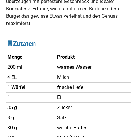
überzeugen mit perfektem Geschmack und idealer
Konsistenz. Erfahre, wie du mit diesen Brötchen dem
Burger das gewisse Etwas verleihst und den Genuss
maximierst!
🧾Zutaten
Menge
Produkt
200 ml
warmes Wasser
4 EL
Milch
1 Würfel
frische Hefe
1
Ei
35 g
Zucker
8 g
Salz
80 g
weiche Butter