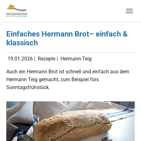
Skip to main navigation
Zum Hauptinhalt springen
Skip to page footer
Einfaches Hermann Brot– einfach &
klassisch
19.01.2026
|
Rezepte
|
Hermann-Teig
Auch ein Hermann Brot ist schnell und einfach aus dem
Hermann Teig gemacht, zum Beispiel fürs
Sonntagsfrühstück.
Show larger version for: