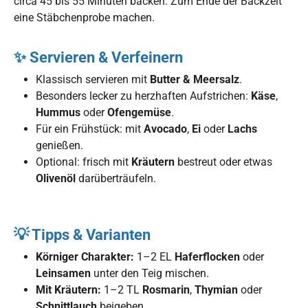
circa 45 bis 55 Minuten backen. Zum Ende der Backzeit
eine Stäbchenprobe machen.
✨ Servieren & Verfeinern
Klassisch servieren mit
Butter & Meersalz
.
Besonders lecker zu herzhaften Aufstrichen:
Käse
,
Hummus
oder
Ofengemüse
.
Für ein Frühstück: mit
Avocado
,
Ei
oder
Lachs
genießen.
Optional: frisch mit
Kräutern
bestreut oder etwas
Olivenöl
darüberträufeln.
💡 Tipps & Varianten
Körniger Charakter:
1–2 EL
Haferflocken
oder
Leinsamen
unter den Teig mischen.
Mit Kräutern:
1–2 TL
Rosmarin
,
Thymian
oder
Schnittlauch
beigeben.