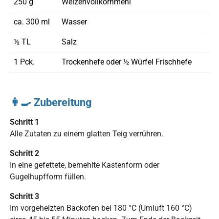
250 g
Weizenvollkornmehl
ca. 300 ml
Wasser
½ TL
Salz
1 Pck.
Trockenhefe oder ½ Würfel Frischhefe
👩‍🍳 Zubereitung
Schritt 1
Alle Zutaten zu einem glatten Teig verrühren.
Schritt 2
In eine gefettete, bemehlte Kastenform oder
Gugelhupfform füllen.
Schritt 3
Im vorgeheizten Backofen bei 180 °C (Umluft 160 °C)