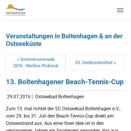
Skip to main navigation
Zum Hauptinhalt springen
Skip to page footer
Veranstaltungen in Boltenhagen & an der
Ostseeküste
« Sommerserenade
25. Seebrückenfest »
2016 - Weißes Picknick
13. Boltenhagener Beach-Tennis-Cup
29.07.2016
|
Ostseebad Boltenhagen
Zum 13. mal richtet der SC Ostseebad Boltenhagen e.V.,
vom 29. bis 31. Juli den Beach-Tennis-Cup direkt am
Ostseestrand aus. Aus einer fixen Idee ist in den
vergangenen Jahren ein Sportevent geworden, das aus