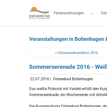
Skip to main navigation
Zum Hauptinhalt springen
Skip to page footer
Ferienwohnungen
Ost
Submenu 
Veranstaltungen in Boltenhagen 
« Ostseeradmarathon 2016
Sommerserenade 2016 - Weiß
22.07.2016
|
Ostseebad Boltenhagen
Das weiße Picknick mit Variété erfüllt den 
Sommerserenade, ein Wochenende voll Artisti
Die Kurverwaltung Ostseebad Boltenhagen, die