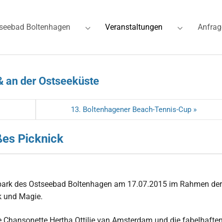
(current)
seebad Boltenhagen
Veranstaltungen
Anfrag
for "Ferienwohnungen"
Submenu for "Ostseebad Boltenhagen"
Submenu for
& an der Ostseeküste
13. Boltenhagener Beach-Tennis-Cup »
es Picknick
Kurpark des Ostseebad Boltenhagen am 17.07.2015 im Rahmen der
k und Magie.
 Chansonette Hertha Ottilie van Amsterdam und die fabelhafte