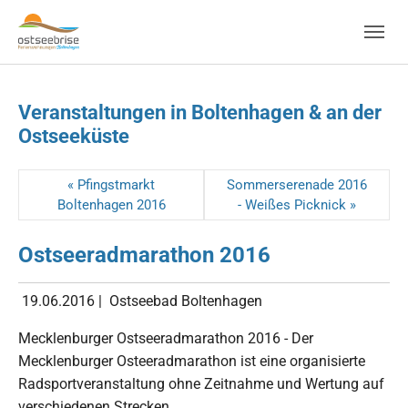
Skip to main navigation
Zum Hauptinhalt springen
Skip to page footer
Veranstaltungen in Boltenhagen & an der
Ostseeküste
« Pfingstmarkt
Sommerserenade 2016
Boltenhagen 2016
- Weißes Picknick »
Ostseeradmarathon 2016
19.06.2016
|
Ostseebad Boltenhagen
Mecklenburger Ostseeradmarathon 2016 - Der
Mecklenburger Osteeradmarathon ist eine organisierte
Radsportveranstaltung ohne Zeitnahme und Wertung auf
verschiedenen Strecken.