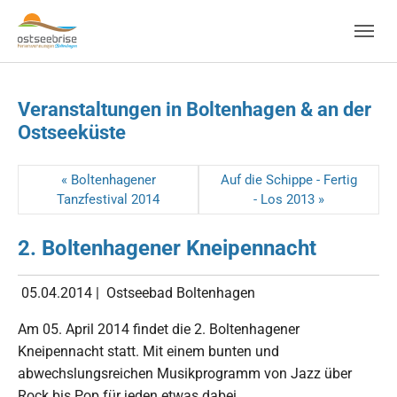
Skip to main navigation
Zum Hauptinhalt springen
Skip to page footer
Veranstaltungen in Boltenhagen & an der
Ostseeküste
« Boltenhagener
Auf die Schippe - Fertig
Tanzfestival 2014
- Los 2013 »
2. Boltenhagener Kneipennacht
05.04.2014
|
Ostseebad Boltenhagen
Am 05. April 2014 findet die 2. Boltenhagener
Kneipennacht statt. Mit einem bunten und
abwechslungsreichen Musikprogramm von Jazz über
Rock bis Pop für jeden etwas dabei.