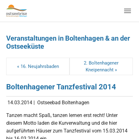
Skip to main navigation
Zum Hauptinhalt springen
Skip to page footer
Veranstaltungen in Boltenhagen & an der
Ostseeküste
2. Boltenhagener
« 16. Neujahrsbaden
Kneipennacht »
Boltenhagener Tanzfestival 2014
14.03.2014
|
Ostseebad Boltenhagen
Tanzen macht Spaß, tanzen lernen erst recht! Unter
diesem Motto laden die Kurverwaltung und die hier
aufgeführten Häuser zum Tanzfestival vom 15.03.2014
bis 16.03.2014 ein.