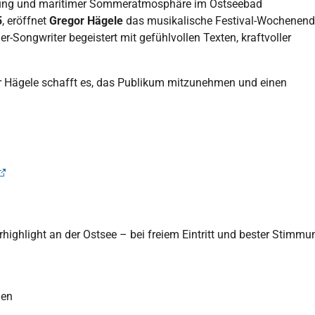
immung und maritimer Sommeratmosphäre im Ostseebad
5
, eröffnet
Gregor Hägele
das musikalische Festival-Wochenen
r-Songwriter begeistert mit gefühlvollen Texten, kraftvoller
r Hägele schafft es, das Publikum mitzunehmen und einen
ighlight an der Ostsee – bei freiem Eintritt und bester Stimmu
gen