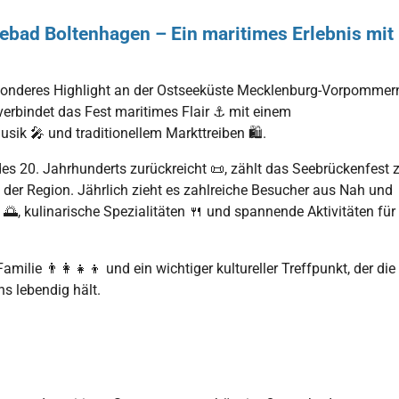
ebad Boltenhagen – Ein maritimes Erlebnis mit
esonderes Highlight an der Ostseeküste Mecklenburg-Vorpommer
 verbindet das Fest maritimes Flair ⚓ mit einem
ik 🎤 und traditionellem Markttreiben 🛍️.
e des 20. Jahrhunderts zurückreicht 📜, zählt das Seebrückenfest 
 der Region. Jährlich zieht es zahlreiche Besucher aus Nah und
🌅, kulinarische Spezialitäten 🍴 und spannende Aktivitäten für
milie 👨‍👩‍👧‍👦 und ein wichtiger kultureller Treffpunkt, der die
s lebendig hält.