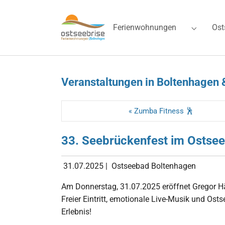
Skip to main navigation
Zum Hauptinhalt springen
Skip to page footer
Ferienwohnungen
Ost
Submenu 
Veranstaltungen in Boltenhagen 
« Zumba Fitness 🕺
33. Seebrückenfest im Ostse
31.07.2025
|
Ostseebad Boltenhagen
Am Donnerstag, 31.07.2025 eröffnet Gregor H
Freier Eintritt, emotionale Live-Musik und O
Erlebnis!