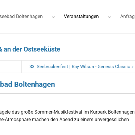
(current)
seebad Boltenhagen
Veranstaltungen
Anfrag
for "Ferienwohnungen"
Submenu for "Ostseebad Boltenhagen"
Submenu for
& an der Ostseeküste
33. Seebrückenfest | Ray Wilson - Genesis Classic »
ebad Boltenhagen
ägele das große Sommer-Musikfestival im Kurpark Boltenhagen
stsee-Atmosphäre machen den Abend zu einem unvergesslichen