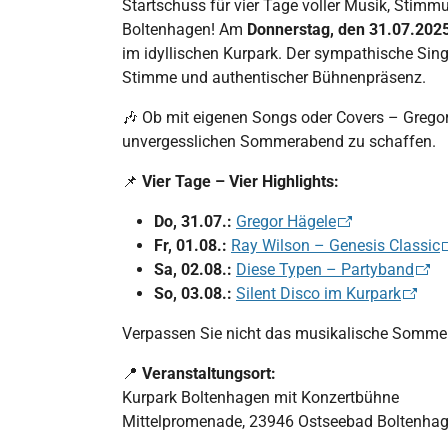
Startschuss für vier Tage voller Musik, St
Boltenhagen! Am
Donnerstag, den 31.07.202
im idyllischen Kurpark. Der sympathische Singe
Stimme und authentischer Bühnenpräsenz.
🎶 Ob mit eigenen Songs oder Covers – Grego
unvergesslichen Sommerabend zu schaffen.
📌
Vier Tage – Vier Highlights:
Do, 31.07.:
Gregor Hägele
Fr, 01.08.:
Ray Wilson – Genesis Classic
Sa, 02.08.:
Diese Typen – Partyband
So, 03.08.:
Silent Disco im Kurpark
Verpassen Sie nicht das musikalische Sommerh
📍
Veranstaltungsort:
Kurpark Boltenhagen mit Konzertbühne
Mittelpromenade, 23946 Ostseebad Boltenha