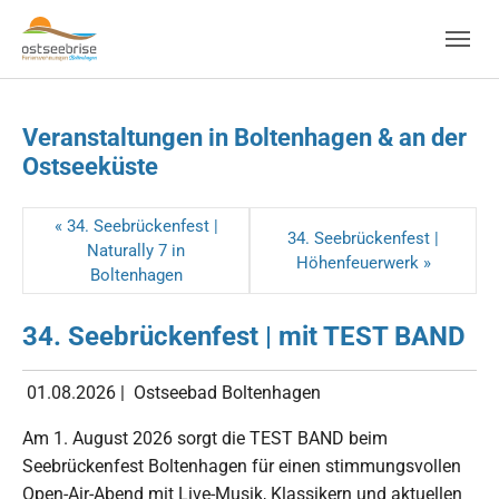
Skip to main navigation
Zum Hauptinhalt springen
Skip to page footer
Veranstaltungen in Boltenhagen & an der
Ostseeküste
« 34. Seebrückenfest |
34. Seebrückenfest |
Naturally 7 in
Höhenfeuerwerk »
Boltenhagen
34. Seebrückenfest | mit TEST BAND
01.08.2026
|
Ostseebad Boltenhagen
Am 1. August 2026 sorgt die TEST BAND beim
Seebrückenfest Boltenhagen für einen stimmungsvollen
Open-Air-Abend mit Live-Musik, Klassikern und aktuellen