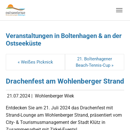
Skip to main navigation
Zum Hauptinhalt springen
Skip to page footer
Veranstaltungen in Boltenhagen & an der
Ostseeküste
21. Boltenhagener
« Weißes Picknick
Beach-Tennis-Cup »
Drachenfest am Wohlenberger Strand
21.07.2024
|
Wohlenberger Wiek
Entdecken Sie am 21. Juli 2024 das Drachenfest mit
Strand-Lounge am Wohlenberger Strand, präsentiert vom
City- & Tourismusmanagement der Stadt Klütz in
Zusammenarbeit mit Zirkel-Events!