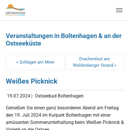
Skip to main navigation
Zum Hauptinhalt springen
Skip to page footer
Veranstaltungen in Boltenhagen & an der
Ostseeküste
Drachenfest am
« Schlager am Meer
Wohlenberger Strand »
Weißes Picknick
19.07.2024
|
Ostseebad Boltenhagen
Genießen Sie einen ganz besonderen Abend am Freitag
den 19. Juli 2024 im Kurpark Boltenhagen mit einer
amüsanten Sommerunterhaltung beim Weißen Picknick &
Varieté an der Ostsee.