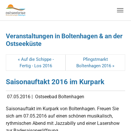
Skip to main navigation
Zum Hauptinhalt springen
Skip to page footer
Veranstaltungen in Boltenhagen & an der
Ostseeküste
« Auf die Schippe -
Pfingstmarkt
Fertig - Los 2016
Boltenhagen 2016 »
Saisonauftakt 2016 im Kurpark
07.05.2016
|
Ostseebad Boltenhagen
Saisonauftakt im Kurpark von Boltenhagen. Freuen Sie
sich am 07.05.2016 auf einen schönen musikalisch,
rythmischen Abend mit Jazzabilly und einer Lasershow
zur Badesaisoneröffnung.