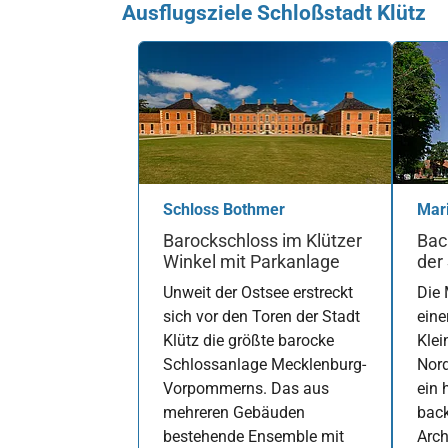
Ausflugsziele Schloßstadt Klütz
Schloss Bothmer
Mari
Barockschloss im Klützer
Bac
Winkel mit Parkanlage
der
Unweit der Ostsee erstreckt
Die 
sich vor den Toren der Stadt
eine
Klütz die größte barocke
Klei
Schlossanlage Mecklenburg-
Nord
Vorpommerns. Das aus
ein 
mehreren Gebäuden
back
bestehende Ensemble mit
Arch