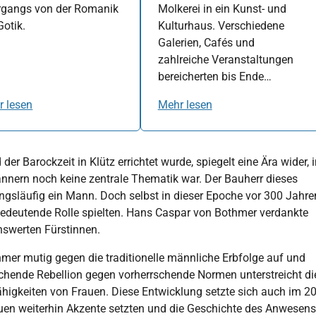
rgangs von der Romanik
Molkerei in ein Kunst- und
Gotik.
Kulturhaus. Verschiedene
Galerien, Cafés und
zahlreiche Veranstaltungen
bereicherten bis Ende…
r lesen
Mehr lesen
 Barockzeit in Klütz errichtet wurde, spiegelt eine Ära wider, i
nnern noch keine zentrale Thematik war. Der Bauherr dieses
ngsläufig ein Mann. Doch selbst in dieser Epoche vor 300 Jahre
e bedeutende Rolle spielten. Hans Caspar von Bothmer verdankte
swerten Fürstinnen.
mer mutig gegen die traditionelle männliche Erbfolge auf und
echende Rebellion gegen vorherrschende Normen unterstreicht di
higkeiten von Frauen. Diese Entwicklung setzte sich auch im 20
auen weiterhin Akzente setzten und die Geschichte des Anwesens