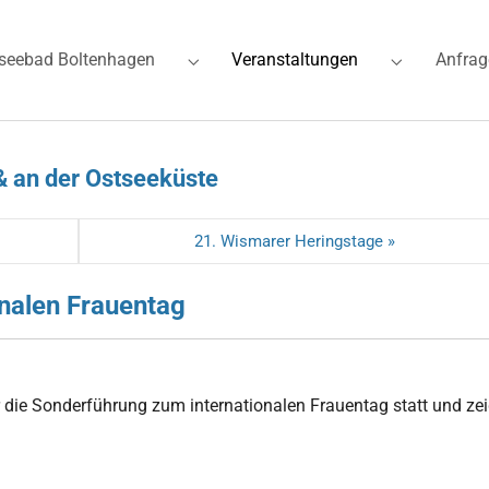
(current)
seebad Boltenhagen
Veranstaltungen
Anfrag
for "Ferienwohnungen"
Submenu for "Ostseebad Boltenhagen"
Submenu for
& an der Ostseeküste
21. Wismarer Heringstage »
nalen Frauentag
die Sonderführung zum internationalen Frauentag statt und zei