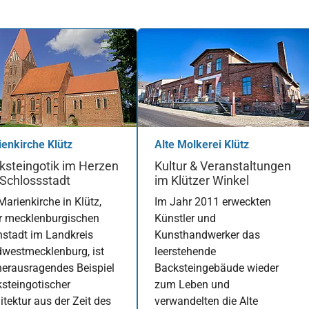
enkirche Klütz
Alte Molkerei Klütz
ksteingotik im Herzen
Kultur & Veranstaltungen
 Schlossstadt
im Klützer Winkel
Marienkirche in Klütz,
Im Jahr 2011 erweckten
r mecklenburgischen
Künstler und
nstadt im Landkreis
Kunsthandwerker das
westmecklenburg, ist
leerstehende
herausragendes Beispiel
Backsteingebäude wieder
steingotischer
zum Leben und
itektur aus der Zeit des
verwandelten die Alte