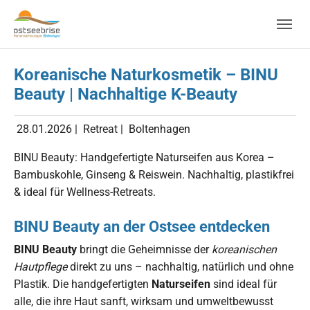
Skip to main navigation
Zum Hauptinhalt springen
Skip to page footer
Koreanische Naturkosmetik – BINU
Beauty | Nachhaltige K-Beauty
28.01.2026
|
Retreat
|
Boltenhagen
BINU Beauty: Handgefertigte Naturseifen aus Korea –
Bambuskohle, Ginseng & Reiswein. Nachhaltig, plastikfrei
& ideal für Wellness-Retreats.
BINU Beauty an der Ostsee entdecken
BINU Beauty
bringt die Geheimnisse der
koreanischen
Hautpflege
direkt zu uns – nachhaltig, natürlich und ohne
Plastik. Die handgefertigten
Naturseifen
sind ideal für
alle, die ihre Haut sanft, wirksam und umweltbewusst