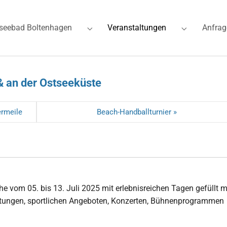
(current)
seebad Boltenhagen
Veranstaltungen
Anfrag
for "Ferienwohnungen"
Submenu for "Ostseebad Boltenhagen"
Submenu for
& an der Ostseeküste
ermeile
Beach-Handballturnier »
 vom 05. bis 13. Juli 2025 mit erlebnis­reichen Tagen gefüllt m
taltungen, sportlichen Angeboten, Konzerten, Bühnen­programmen