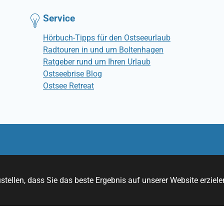
Service
Hörbuch-Tipps für den Ostseeurlaub
Radtouren in und um Boltenhagen
Ratgeber rund um Ihren Urlaub
Ostseebrise Blog
Ostsee Retreat
© Ostseebrise Ferienwohnungen
tellen, dass Sie das beste Ergebnis auf unserer Website erziele
RSS
YouTube
Instagram
Facebook