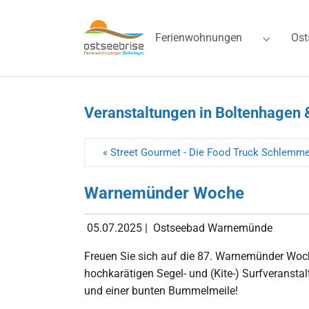
Skip to main navigation
Zum Hauptinhalt springen
Skip to page footer
Ferienwohnungen
Ost
Submenu 
Veranstaltungen in Boltenhagen 
« Street Gourmet - Die Food Truck Schlemm
Warnemünder Woche
05.07.2025
|
Ostseebad Warnemünde
Freuen Sie sich auf die 87. Warnemünder Woche
hoch­karätigen Segel- und (Kite-) Surf­verans
und einer bunten Bummelmeile!