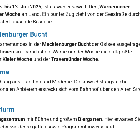
5. bis 13. Juli 2025
, ist es wieder soweit: Der
„Warneminner
er Woche
an Land. Ein bunter Zug zieht von der Seestraße durc
stert tausende Besucher.
lenburger Bucht
Warnemündes in der
Mecklenburger Bucht
der Ostsee ausgetrag
tionen
an. Damit ist die Warnemünder Woche die drittgrößte
er
Kieler Woche
und der
Travemünder Woche
.
erne
schung aus Tradition und Moderne! Die abwechslungsreiche
ionalen Anbietern erstreckt sich vom Bahnhof über den Alten St
tturm
ngszentrum
mit Bühne und großem
Biergarten
. Hier erwarten Si
rgebnisse der Regatten sowie Programmhinweise und