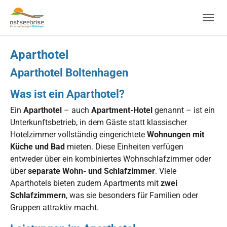
Skip to main navigation
Zum Hauptinhalt springen
Skip to page footer
Aparthotel
Aparthotel Boltenhagen
Was ist ein Aparthotel?
Ein
Aparthotel
– auch
Apartment-Hotel
genannt – ist ein
Unterkunftsbetrieb, in dem Gäste statt klassischer
Hotelzimmer vollständig eingerichtete
Wohnungen mit
Küche und Bad
mieten. Diese Einheiten verfügen
entweder über ein kombiniertes Wohnschlafzimmer oder
über
separate Wohn- und Schlafzimmer
. Viele
Aparthotels bieten zudem Apartments mit
zwei
Schlafzimmern
, was sie besonders für Familien oder
Gruppen attraktiv macht.