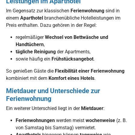
Leistungen im Aparthotel
Im Gegensatz zur klassischen
Ferienwohnung
sind in
einem
Aparthotel
branchenübliche Hotelleistungen im
Preis enthalten. Dazu gehören in der Regel:
regelmäßiger
Wechsel von Bettwäsche und
Handtüchern
,
tägliche Reinigung
der Apartments,
sowie häufig ein
Frühstücksangebot
.
So genießen Gäste die
Flexibilität einer Ferienwohnung
kombiniert mit dem
Komfort eines Hotels
.
Mietdauer und Unterschiede zur
Ferienwohnung
Ein weiterer Unterschied liegt in der
Mietdauer
:
Ferienwohnungen
werden meist
wochenweise
(z. B.
von Samstag bis Samstag) vermietet.
Aparthotels
hingegen können
tageweise
wie