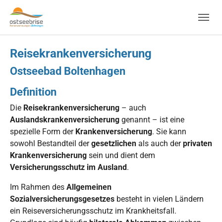
Skip to main navigation
Zum Hauptinhalt springen
Skip to page footer
Reisekrankenversicherung
Ostseebad Boltenhagen
Definition
Die
Reisekrankenversicherung
– auch
Auslandskrankenversicherung
genannt – ist eine
spezielle Form der
Krankenversicherung
. Sie kann
sowohl Bestandteil der
gesetzlichen
als auch der
privaten
Krankenversicherung
sein und dient dem
Versicherungsschutz im Ausland
.
Im Rahmen des
Allgemeinen
Sozialversicherungsgesetzes
besteht in vielen Ländern
ein Reiseversicherungsschutz im Krankheitsfall.