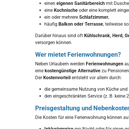
einen
eigenen Sanitärbereich
mit Dusche
eine
Kochnische
oder eine komplett einge
ein oder mehrere
Schlafzimmer
,
häufig
Balkon oder Terrasse
, teilweise s
Darüber hinaus sind oft
Kühlschrank, Herd, 
versorgen können.
Wer mietet Ferienwohnungen?
Neben Urlaubern werden
Ferienwohnungen
au
eine
kostengünstige Alternative
zu Pensionen 
Der
Kostenvorteil
entsteht vor allem durch:
die gemeinsame Nutzung von Küche und 
den eingeschränkten Service (z. B. keine 
Preisgestaltung und Nebenkoste
Die Kosten für eine Ferienwohnung können au
Inklusivpreise
pro Nacht oder für einen g