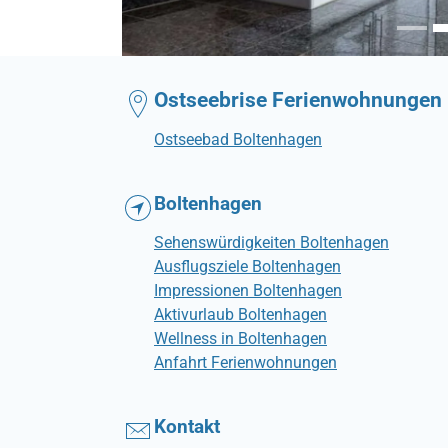
illa Seegarten
bach
la Höger
d Boltenhagen
ltungen im Ostseebad Boltenhagen
Schloss Bothmer
Boltenhagen bei Nacht
Ostseebrise Ferienwohnungen
Ostseebad Boltenhagen
Boltenhagen
Sehenswürdigkeiten Boltenhagen
Ausflugsziele Boltenhagen
Impressionen Boltenhagen
Aktivurlaub Boltenhagen
Wellness in Boltenhagen
Anfahrt Ferienwohnungen
Kontakt