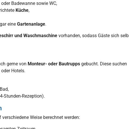
 oder Badewanne sowie WC,
richtete
Küche
,
ogar eine
Gartenanlage
.
Geschirr und Waschmaschine
vorhanden, sodass Gäste sich selb
ch gerne von
Monteur- oder Bautrupps
gebucht. Diese suchen
oder Hotels.
Bad,
24-Stunden-Rezeption).
n
f verschiedene Weise berechnet werden:
esamten Zeitraum,