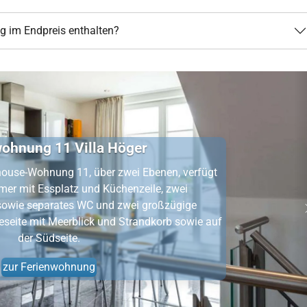
g im Endpreis enthalten?
benen, verfügt
Die 
le, zwei
Seeg
großzügige
g
dkorb sowie auf
Morgen