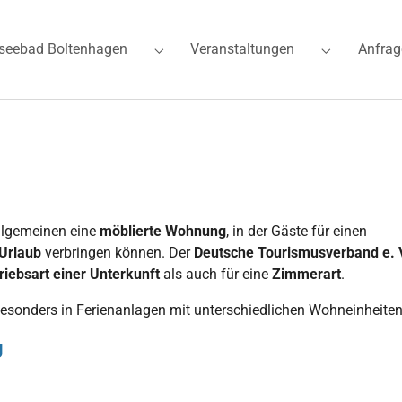
seebad Boltenhagen
Veranstaltungen
Anfrag
for "Ferienwohnungen"
Submenu for "Ostseebad Boltenhagen"
Submenu for
llgemeinen eine
möblierte Wohnung
, in der Gäste für einen
Urlaub
verbringen können. Der
Deutsche Tourismusverband e. 
riebsart einer Unterkunft
als auch für eine
Zimmerart
.
besonders in Ferienanlagen mit unterschiedlichen Wohneinheiten
g