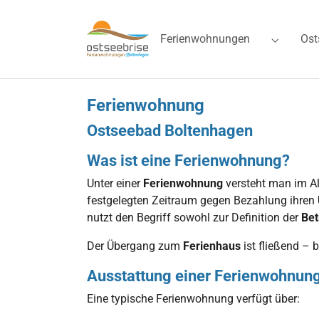
Skip to main navigation
Zum Hauptinhalt springen
Skip to page footer
Ferienwohnungen
Ost
Submenu 
Ferienwohnung
Ostseebad Boltenhagen
Was ist eine Ferienwohnung?
Unter einer
Ferienwohnung
versteht man im A
festgelegten Zeitraum gegen Bezahlung ihren
nutzt den Begriff sowohl zur Definition der
Bet
Der Übergang zum
Ferienhaus
ist fließend – 
Ausstattung einer Ferienwohnun
Eine typische Ferienwohnung verfügt über: