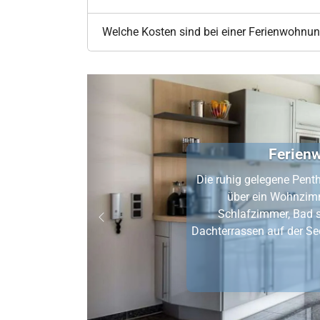
Welche Kosten sind bei einer Ferienwohnun
Ferienwohnung 11 Villa Höger
Die ruhig gelegene Penthouse-Wohnung 11, über zwei E
über ein Wohnzimmer mit Essplatz und Küchenzei
Schlafzimmer, Bad sowie separates WC und zwei 
Zurück
Dachterrassen auf der Seeseite mit Meerblick und Stran
der Südseite.
zur Ferienwohnung